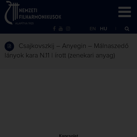
EN
HU
Csajkovszkij – Anyegin – Málnaszedő
lányok kara N.11 | írott (zenekari anyag)
Kapcsolat