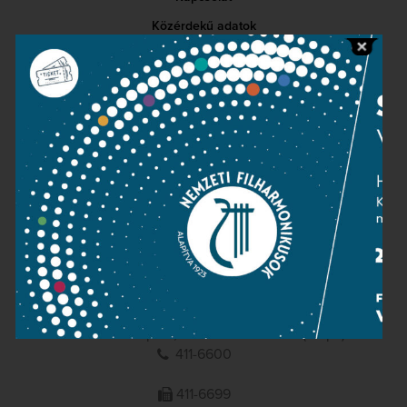
Közérdekű adatok
Sajtószoba
Adatvédelem
Impresszum
NEMZETI
FILHARMONIKUSOK
1095 Budapest, Komor Marcell u. 1. (Müpa)
411-6600
411-6699