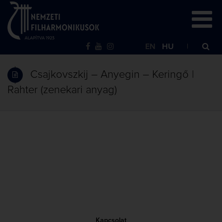
EN
HU
Csajkovszkij – Anyegin – Keringő |
Rahter (zenekari anyag)
Kapcsolat