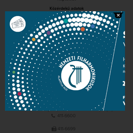
Közérdekű adatok
Sajtószoba
Adatvédelem
Impresszum
NEMZETI
FILHARMONIKUSOK
1095 Budapest, Komor Marcell u. 1. (Müpa)
411-6600
411-6699