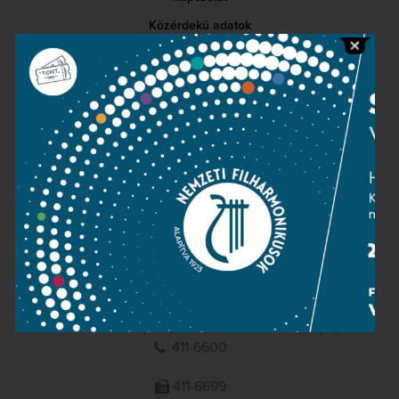
Közérdekű adatok
Sajtószoba
Adatvédelem
Impresszum
NEMZETI
FILHARMONIKUSOK
1095 Budapest, Komor Marcell u. 1. (Müpa)
411-6600
411-6699