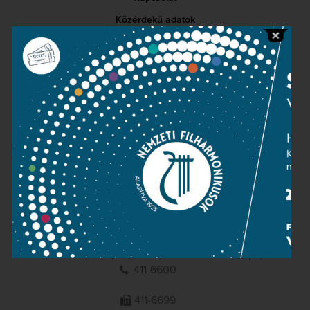
Közérdekű adatok
Sajtószoba
Adatvédelem
Impresszum
NEMZETI
FILHARMONIKUSOK
1095 Budapest, Komor Marcell u. 1. (Müpa)
411-6600
411-6699