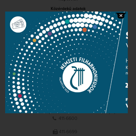
Közérdekű adatok
Sajtószoba
Adatvédelem
Impresszum
NEMZETI
FILHARMONIKUSOK
1095 Budapest, Komor Marcell u. 1. (Müpa)
411-6600
411-6699