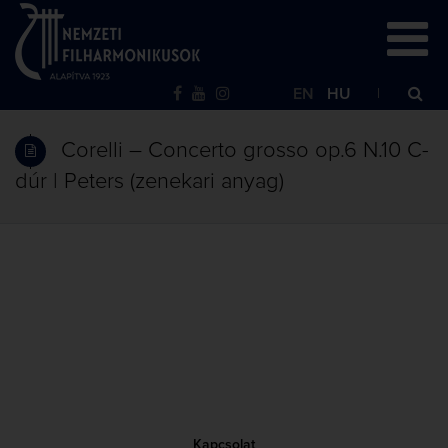
EN
HU
Corelli – Concerto grosso op.6 N.10 C-
dúr | Peters (zenekari anyag)
Kapcsolat