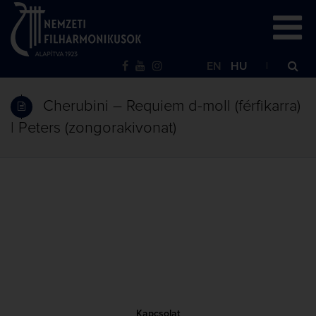
EN
HU
Cherubini – Requiem d-moll (férfikarra)
| Peters (zongorakivonat)
Kapcsolat