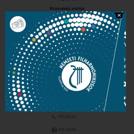
Közérdekű adatok
Sajtószoba
Adatvédelem
Impresszum
NEMZETI
FILHARMONIKUSOK
1095 Budapest, Komor Marcell u. 1. (Müpa)
411-6600
411-6699