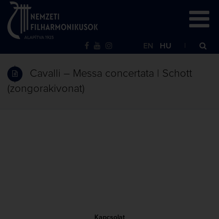
EN
HU
Cavalli – Messa concertata | Schott
(zongorakivonat)
Kapcsolat