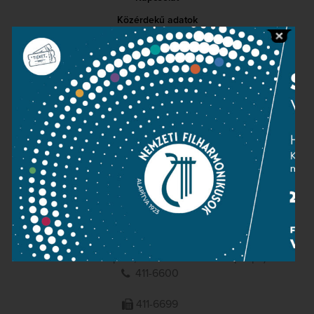
Közérdekű adatok
Sajtószoba
Adatvédelem
Impresszum
NEMZETI
FILHARMONIKUSOK
1095 Budapest, Komor Marcell u. 1. (Müpa)
411-6600
411-6699