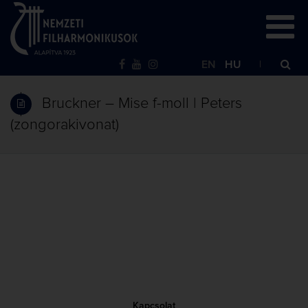
EN
HU
Bruckner – Mise f-moll | Peters
(zongorakivonat)
Kapcsolat