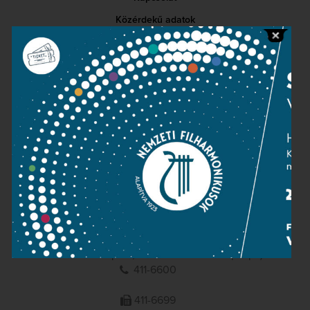
Közérdekű adatok
Sajtószoba
Adatvédelem
Impresszum
NEMZETI
FILHARMONIKUSOK
1095 Budapest, Komor Marcell u. 1. (Müpa)
411-6600
411-6699