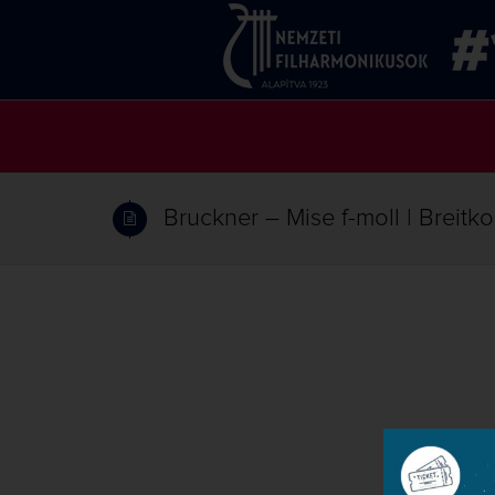
Bruckner – Mise f-moll | Breitkop