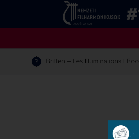
Britten – Les Illuminations | Boo