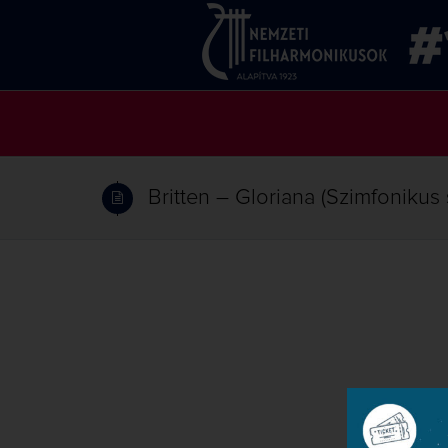
Britten – Gloriana (Szimfonikus 