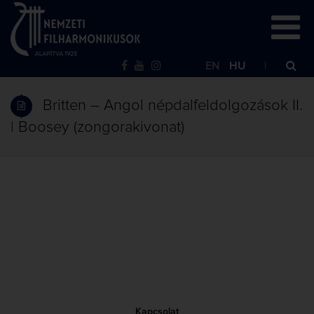
EN
HU
Britten – Angol népdalfeldolgozások II.
| Boosey (zongorakivonat)
Kapcsolat