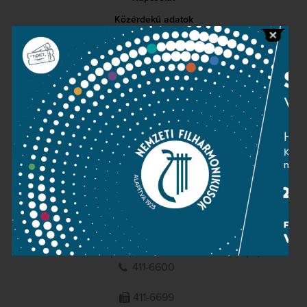
Közérdekű adatok
Sajtószoba
Adatvédelem
Impresszum
NEMZETI
FILHARMONIKUSOK
1095 Budapest, Komor Marcell u. 1. (Müpa)
411-6600
411-6699