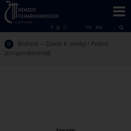
EN
HU
Brahms – Dalok II. (mély) | Peters
(zongorakivonat)
Kapcsolat