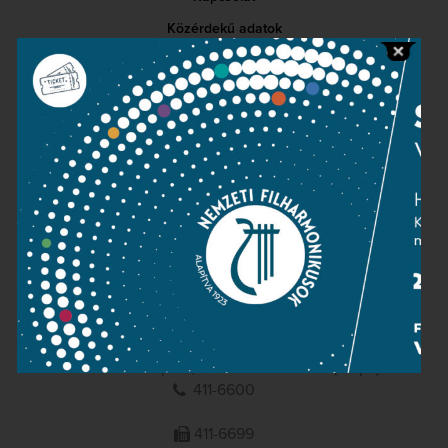
Közérdekű adatok
Sajtószoba
Adatvédelem
Impresszum
NEMZETI
FILHARMONIKUSOK
1095 Budapest, Komor Marcell u. 1. (Müpa)
411-6600
411-6699