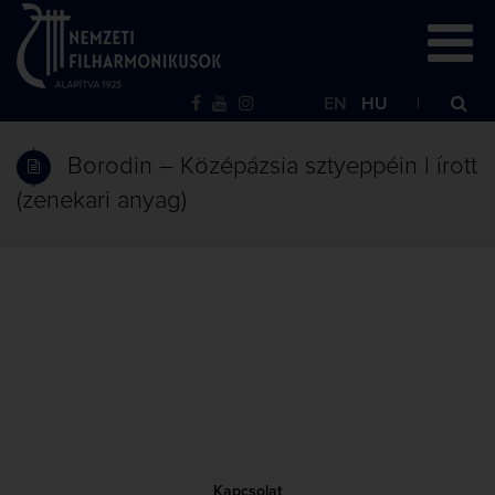
EN
HU
Borodin – Középázsia sztyeppéin | írott
(zenekari anyag)
Kapcsolat