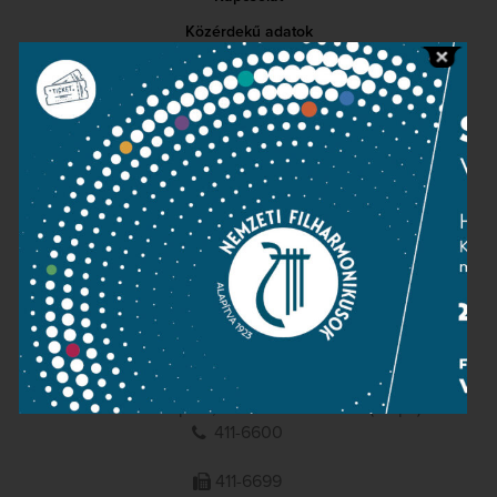
Közérdekű adatok
Sajtószoba
Adatvédelem
Impresszum
NEMZETI
FILHARMONIKUSOK
1095 Budapest, Komor Marcell u. 1. (Müpa)
411-6600
411-6699