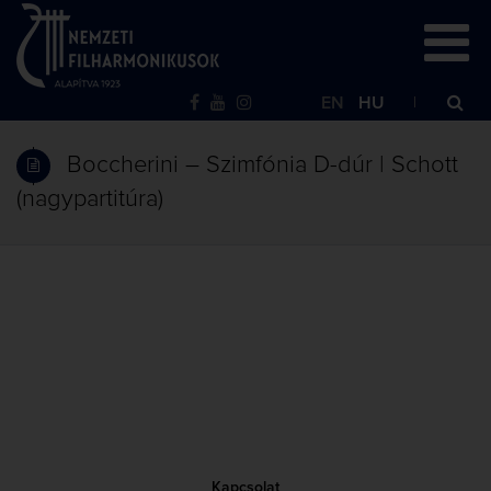
EN
HU
Boccherini – Szimfónia D-dúr | Schott
(nagypartitúra)
Kapcsolat