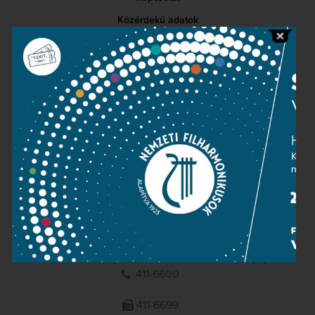
Közérdekű adatok
Sajtószoba
Adatvédelem
Impresszum
NEMZETI
FILHARMONIKUSOK
1095 Budapest, Komor Marcell u. 1. (Müpa)
411-6600
411-6699