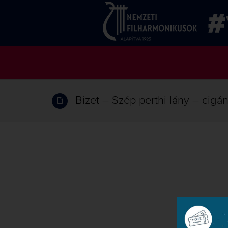
Bizet – Szép perthi lány – cigán