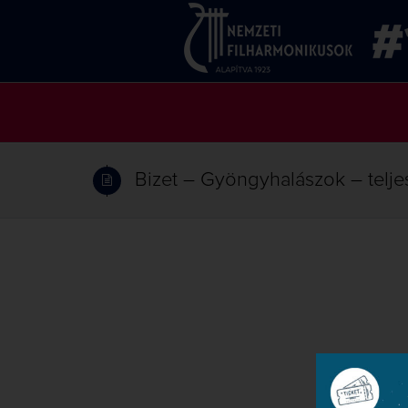
Bizet – Gyöngyhalászok – telje