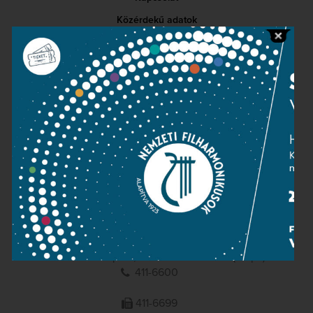
Közérdekű adatok
Sajtószoba
Adatvédelem
Impresszum
NEMZETI
FILHARMONIKUSOK
1095 Budapest, Komor Marcell u. 1. (Müpa)
411-6600
411-6699