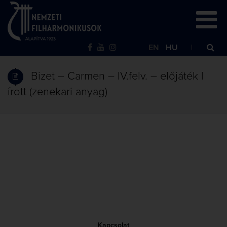
EN
HU
Bizet – Carmen – IV.felv. – előjáték |
írott (zenekari anyag)
Kapcsolat