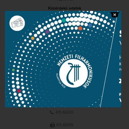
Közérdekű adatok
Sajtószoba
Adatvédelem
Impresszum
NEMZETI
FILHARMONIKUSOK
1095 Budapest, Komor Marcell u. 1. (Müpa)
411-6600
411-6699