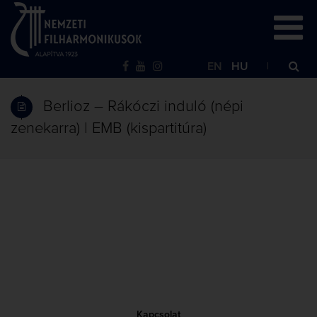
EN
HU
Berlioz – Rákóczi induló (népi
zenekarra) | EMB (kispartitúra)
Kapcsolat