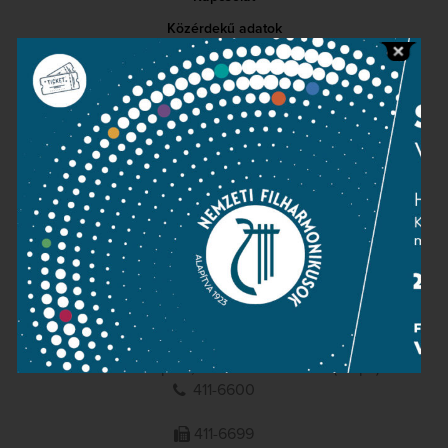
Közérdekű adatok
Sajtószoba
Adatvédelem
Impresszum
NEMZETI
FILHARMONIKUSOK
1095 Budapest, Komor Marcell u. 1. (Müpa)
411-6600
411-6699