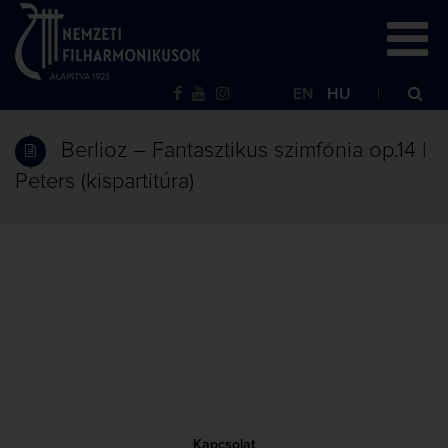
EN
HU
Berlioz – Fantasztikus szimfónia op.14 |
Peters (kispartitúra)
Kapcsolat