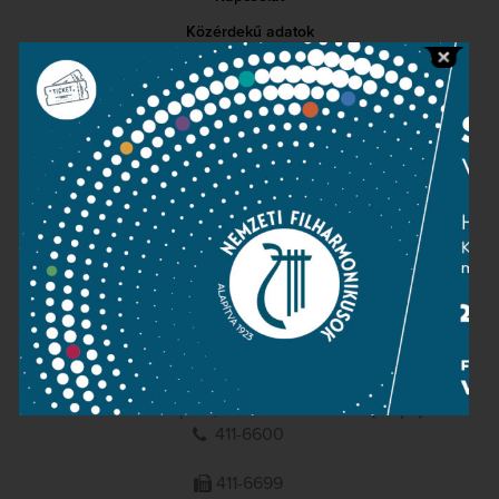
Közérdekű adatok
Sajtószoba
Adatvédelem
Impresszum
NEMZETI
FILHARMONIKUSOK
1095 Budapest, Komor Marcell u. 1. (Müpa)
411-6600
411-6699