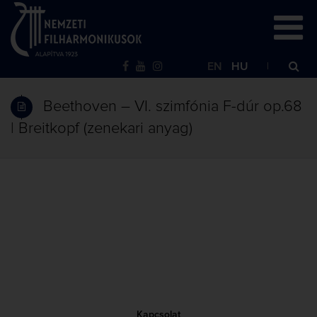
EN
HU
Beethoven – VI. szimfónia F-dúr op.68
| Breitkopf (zenekari anyag)
Kapcsolat