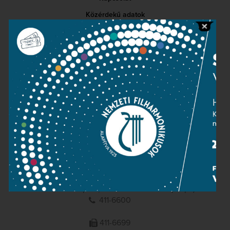
Közérdekű adatok
Sajtószoba
Adatvédelem
Impresszum
NEMZETI
FILHARMONIKUSOK
1095 Budapest, Komor Marcell u. 1. (Müpa)
411-6600
411-6699