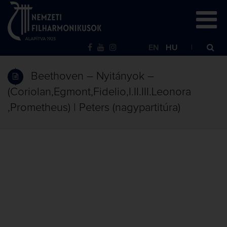
EN
HU
Beethoven – Nyitányok –
(Coriolan,Egmont,Fidelio,I.II.III.Leonora
,Prometheus) | Peters (nagypartitúra)