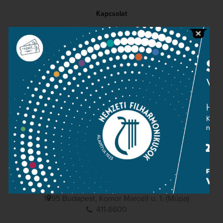
Kapcsolat
Közérdekű adatok
Sajtószoba
Adatvédelem
Impresszum
NEMZETI
FILHARMONIKUSOK
1095 Budapest, Komor Marcell u. 1. (Müpa)
411-6600