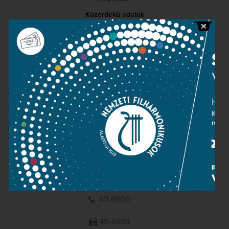
Közérdekű adatok
Sajtószoba
Adatvédelem
Impresszum
NEMZETI
FILHARMONIKUSOK
1095 Budapest, Komor Marcell u. 1. (Müpa)
411-6600
411-6699