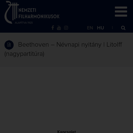
EN
HU
Beethoven – Névnapi nyitány | Litolff
(nagypartitúra)
Kapcsolat