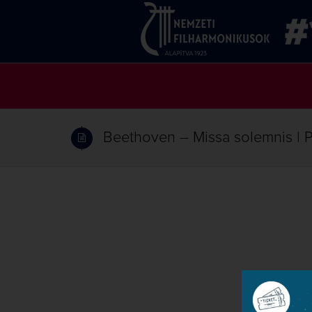
Beethoven – Missa solemnis | P