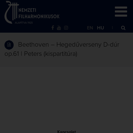
EN
HU
Beethoven – Hegedűverseny D-dúr
op.61 | Peters (kispartitúra)
Kapcsolat