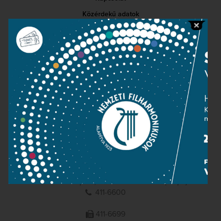
Közérdekű adatok
Sajtószoba
Adatvédelem
Impresszum
NEMZETI
FILHARMONIKUSOK
1095 Budapest, Komor Marcell u. 1. (Müpa)
411-6600
411-6699