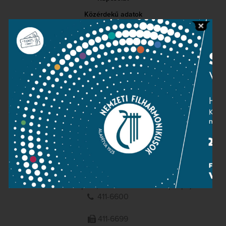
Közérdekű adatok
Sajtószoba
Adatvédelem
Impresszum
NEMZETI
FILHARMONIKUSOK
1095 Budapest, Komor Marcell u. 1. (Müpa)
411-6600
411-6699