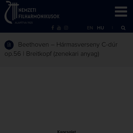
EN
HU
Beethoven – Hármasverseny C-dúr
op.56 | Breitkopf (zenekari anyag)
Kapcsolat