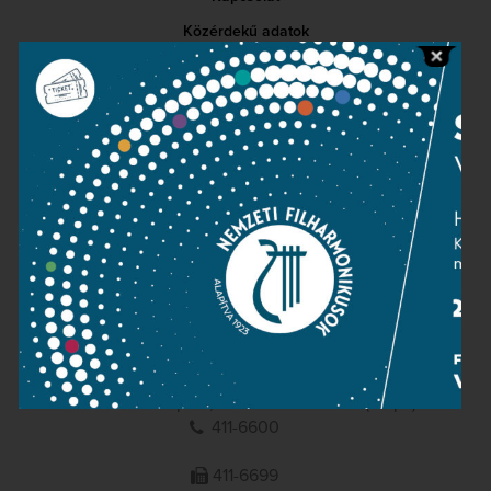
Közérdekű adatok
Sajtószoba
Adatvédelem
Impresszum
NEMZETI
FILHARMONIKUSOK
1095 Budapest, Komor Marcell u. 1. (Müpa)
411-6600
411-6699