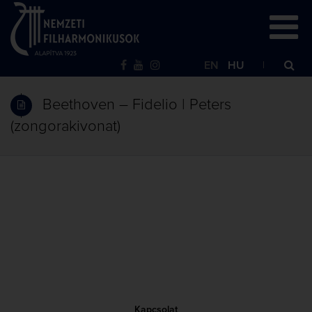
EN
HU
Beethoven – Fidelio | Peters
(zongorakivonat)
Kapcsolat