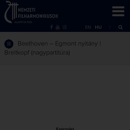
EN
HU
Beethoven – Egmont nyitány |
Breitkopf (nagypartitúra)
Kapcsolat