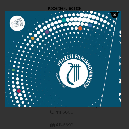
Közérdekű adatok
Sajtószoba
Adatvédelem
Impresszum
NEMZETI
FILHARMONIKUSOK
1095 Budapest, Komor Marcell u. 1. (Müpa)
411-6600
411-6699