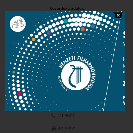
Közérdekű adatok
Sajtószoba
Adatvédelem
Impresszum
NEMZETI
FILHARMONIKUSOK
1095 Budapest, Komor Marcell u. 1. (Müpa)
411-6600
411-6699