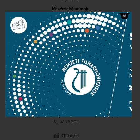
Közérdekű adatok
Sajtószoba
Adatvédelem
Impresszum
NEMZETI
FILHARMONIKUSOK
1095 Budapest, Komor Marcell u. 1. (Müpa)
411-6600
411-6699