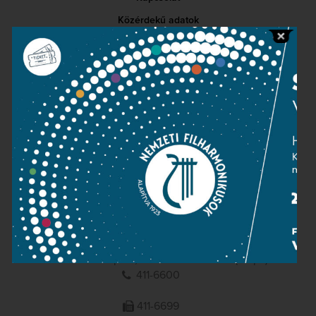
Közérdekű adatok
Sajtószoba
Adatvédelem
Impresszum
NEMZETI
FILHARMONIKUSOK
1095 Budapest, Komor Marcell u. 1. (Müpa)
411-6600
411-6699