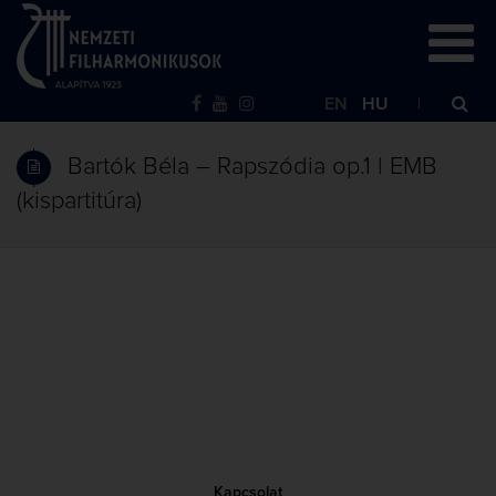
EN
HU
Bartók Béla – Rapszódia op.1 | EMB
(kispartitúra)
Kapcsolat