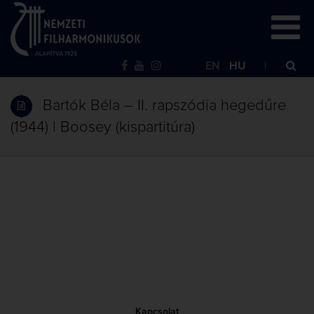
EN
HU
Bartók Béla – II. rapszódia hegedűre
(1944) | Boosey (kispartitúra)
Kapcsolat