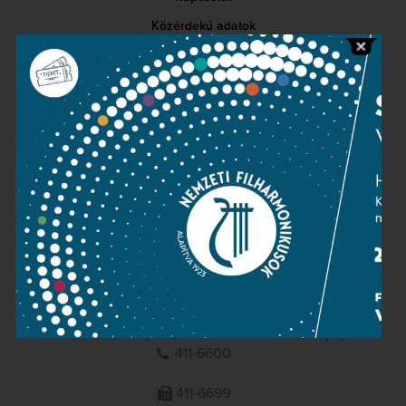
Közérdekű adatok
Sajtószoba
Adatvédelem
Impresszum
NEMZETI
FILHARMONIKUSOK
1095 Budapest, Komor Marcell u. 1. (Müpa)
411-6600
411-6699