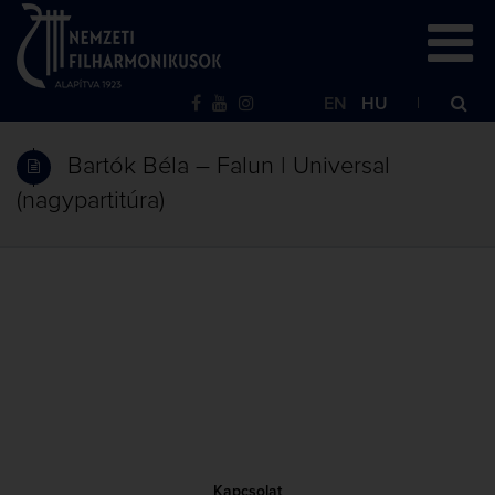
EN
HU
Bartók Béla – Falun | Universal
(nagypartitúra)
Kapcsolat