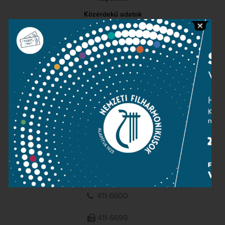
Közérdekű adatok
Sajtószoba
Adatvédelem
Impresszum
NEMZETI
FILHARMONIKUSOK
1095 Budapest, Komor Marcell u. 1. (Müpa)
411-6600
411-6699