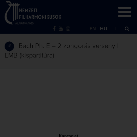
EN
HU
Bach Ph. E – 2 zongorás verseny |
EMB (kispartitúra)
Kapcsolat