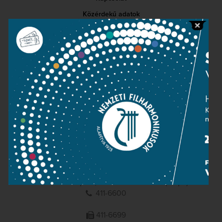
Közérdekű adatok
Sajtószoba
Adatvédelem
Impresszum
NEMZETI
FILHARMONIKUSOK
1095 Budapest, Komor Marcell u. 1. (Müpa)
411-6600
411-6699