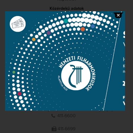
Közérdekű adatok
Sajtószoba
Adatvédelem
Impresszum
NEMZETI
FILHARMONIKUSOK
1095 Budapest, Komor Marcell u. 1. (Müpa)
411-6600
411-6699