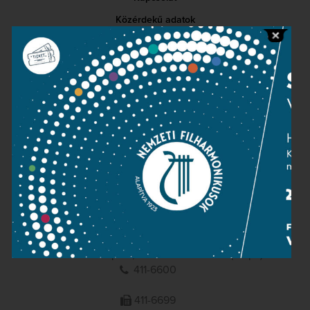
Közérdekű adatok
Sajtószoba
Adatvédelem
Impresszum
NEMZETI
FILHARMONIKUSOK
1095 Budapest, Komor Marcell u. 1. (Müpa)
411-6600
411-6699