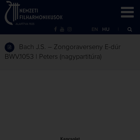
EN
HU
Bach J.S. – Zongoraverseny E-dúr
BWV.1053 | Peters (nagypartitúra)
Kapcsolat