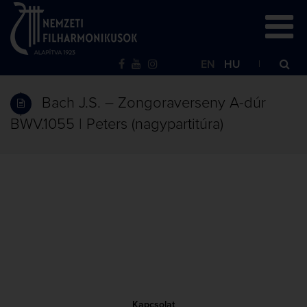
EN
HU
Bach J.S. – Zongoraverseny A-dúr
BWV.1055 | Peters (nagypartitúra)
Kapcsolat