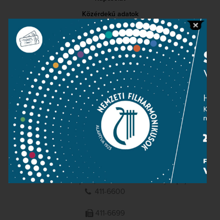
Közérdekű adatok
Sajtószoba
Adatvédelem
Impresszum
NEMZETI
FILHARMONIKUSOK
1095 Budapest, Komor Marcell u. 1. (Müpa)
411-6600
411-6699