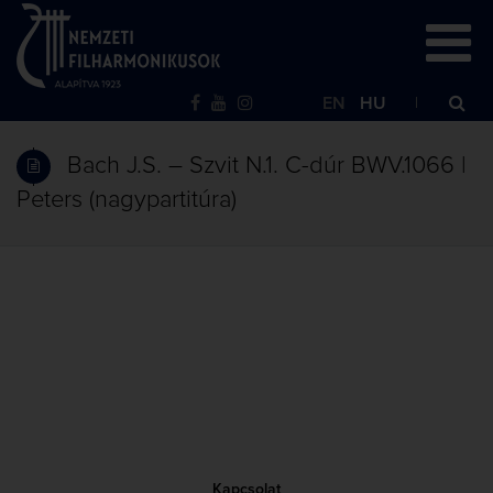
EN
HU
Bach J.S. – Szvit N.1. C-dúr BWV.1066 |
Peters (nagypartitúra)
Kapcsolat