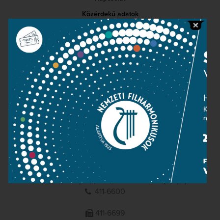
Közérdekű adatok
Sajtószoba
Adatvédelem
Impresszum
NEMZETI
FILHARMONIKUSOK
1095 Budapest, Komor Marcell u. 1. (Müpa)
411-6600
411-6699