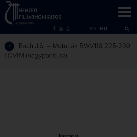
EN
HU
Bach J.S. – Motetták BWV.118 225-230
| DVfM (nagypartitúra)
Kapcsolat