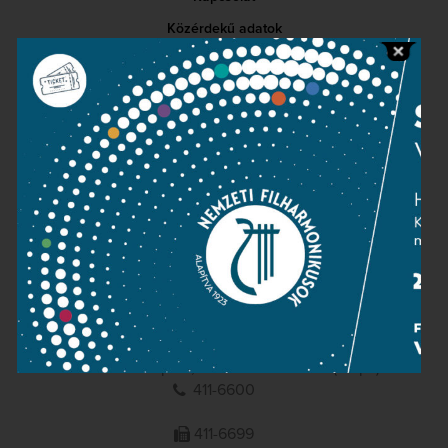
Közérdekű adatok
Sajtószoba
Adatvédelem
Impresszum
NEMZETI
FILHARMONIKUSOK
1095 Budapest, Komor Marcell u. 1. (Müpa)
411-6600
411-6699