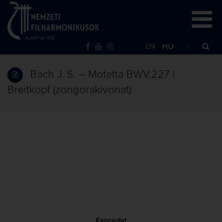
EN
HU
Bach J. S. – Motetta BWV.227 |
Breitkopf (zongorakivonat)
Kapcsolat