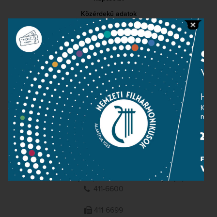
Közérdekű adatok
Sajtószoba
Adatvédelem
Impresszum
NEMZETI
FILHARMONIKUSOK
1095 Budapest, Komor Marcell u. 1. (Müpa)
411-6600
411-6699