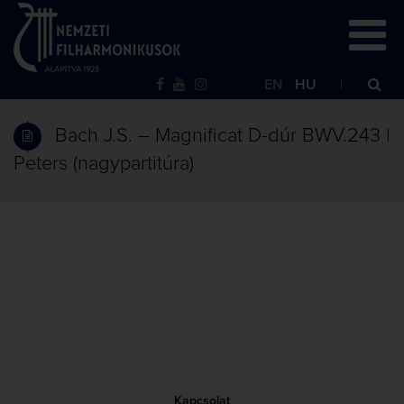
EN
HU
Bach J.S. – Magnificat D-dúr BWV.243 |
Peters (nagypartitúra)
Kapcsolat