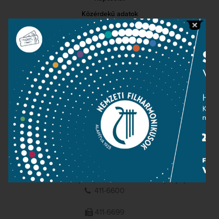
Közérdekű adatok
Sajtószoba
Adatvédelem
Impresszum
NEMZETI
FILHARMONIKUSOK
1095 Budapest, Komor Marcell u. 1. (Müpa)
411-6600
411-6699