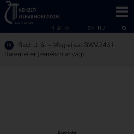
EN
HU
Bach J. S. – Magnificat BWV.243 |
Bärenreiter (zenekari anyag)
Kapcsolat