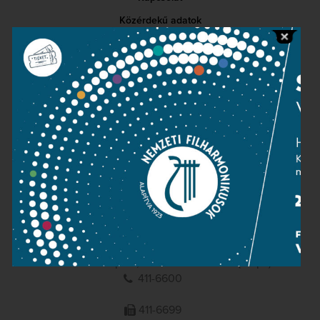
Közérdekű adatok
Sajtószoba
Adatvédelem
Impresszum
NEMZETI
FILHARMONIKUSOK
1095 Budapest, Komor Marcell u. 1. (Müpa)
411-6600
411-6699