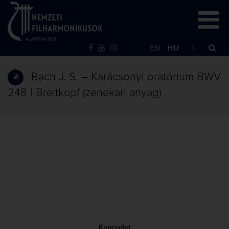
EN
HU
Bach J. S. – Karácsonyi oratórium BWV
248 | Breitkopf (zenekari anyag)
Kapcsolat