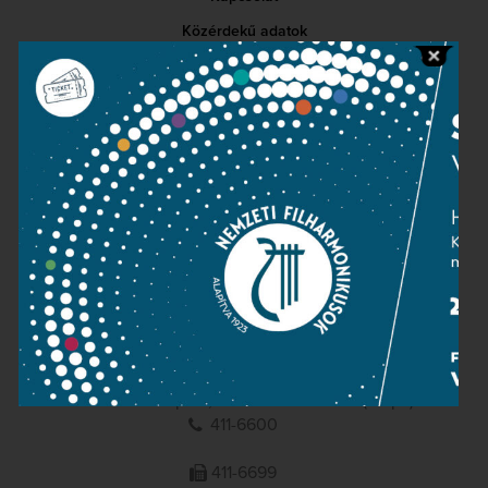
Közérdekű adatok
Sajtószoba
Adatvédelem
Impresszum
NEMZETI
FILHARMONIKUSOK
1095 Budapest, Komor Marcell u. 1. (Müpa)
411-6600
411-6699