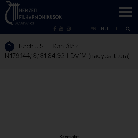
EN
HU
Bach J.S. – Kantáták
N.179,144,18,181,84,92 | DVfM (nagypartitúra)
Kapcsolat