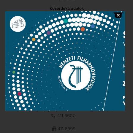
Közérdekű adatok
Sajtószoba
Adatvédelem
Impresszum
NEMZETI
FILHARMONIKUSOK
1095 Budapest, Komor Marcell u. 1. (Müpa)
411-6600
411-6699