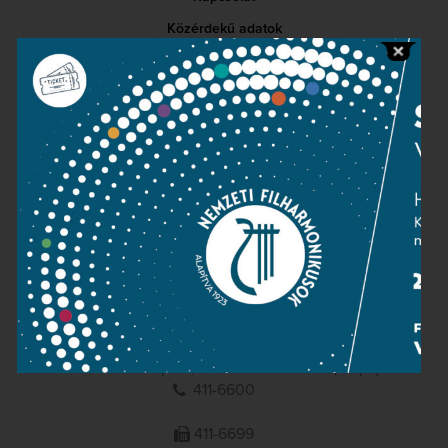
Közérdekű adatok
Sajtószoba
Adatvédelem
Impresszum
NEMZETI
FILHARMONIKUSOK
1095 Budapest, Komor Marcell u. 1. (Müpa)
411-6600
411-6699