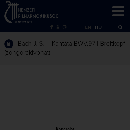
EN
HU
Bach J. S. – Kantáta BWV.97 | Breitkopf
(zongorakivonat)
Kapcsolat