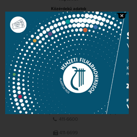
Közérdekű adatok
Sajtószoba
Adatvédelem
Impresszum
NEMZETI
FILHARMONIKUSOK
1095 Budapest, Komor Marcell u. 1. (Müpa)
411-6600
411-6699