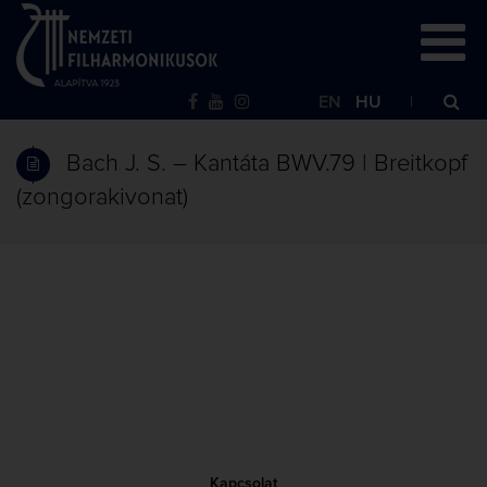
EN
HU
Bach J. S. – Kantáta BWV.79 | Breitkopf
(zongorakivonat)
Kapcsolat