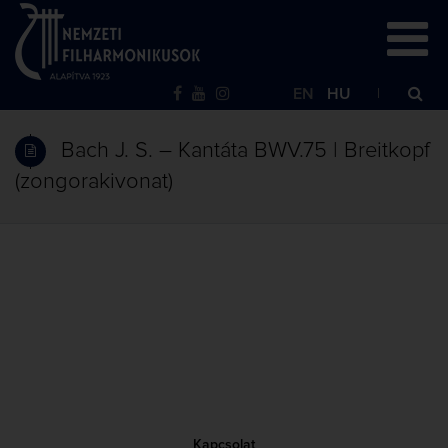
EN
HU
Bach J. S. – Kantáta BWV.75 | Breitkopf
(zongorakivonat)
Kapcsolat