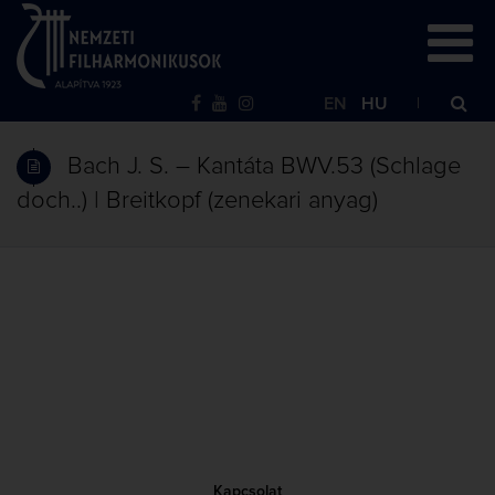
EN
HU
Bach J. S. – Kantáta BWV.53 (Schlage
doch..) | Breitkopf (zenekari anyag)
Kapcsolat