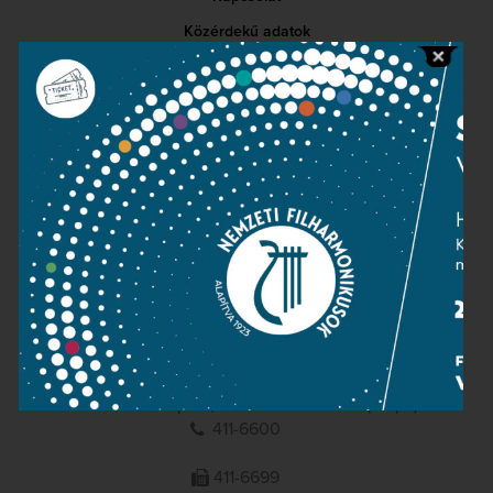
Közérdekű adatok
Sajtószoba
Adatvédelem
Impresszum
NEMZETI
FILHARMONIKUSOK
1095 Budapest, Komor Marcell u. 1. (Müpa)
411-6600
411-6699