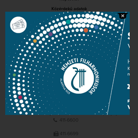
Közérdekű adatok
Sajtószoba
Adatvédelem
Impresszum
NEMZETI
FILHARMONIKUSOK
1095 Budapest, Komor Marcell u. 1. (Müpa)
411-6600
411-6699