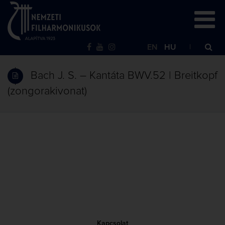
EN
HU
Bach J. S. – Kantáta BWV.52 | Breitkopf
(zongorakivonat)
Kapcsolat